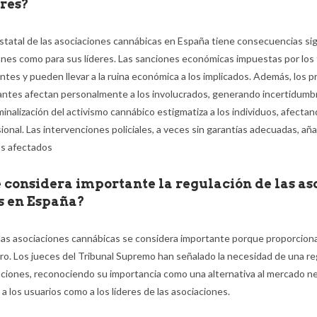
eres?
statal de las asociaciones cannábicas en España tiene consecuencias sig
iones como para sus líderes. Las sanciones económicas impuestas por los 
es y pueden llevar a la ruina económica a los implicados. Además, los p
antes afectan personalmente a los involucrados, generando incertidumbr
criminalización del activismo cannábico estigmatiza a los individuos, afecta
ional. Las intervenciones policiales, a veces sin garantías adecuadas, a
os afectados​
e considera importante la regulación de las as
s en España?
 las asociaciones cannábicas se considera importante porque proporcion
uro. Los jueces del Tribunal Supremo han señalado la necesidad de una re
aciones, reconociendo su importancia como una alternativa al mercado n
a los usuarios como a los líderes de las asociaciones.