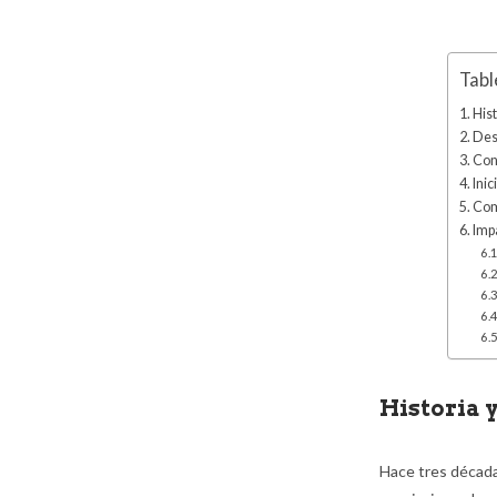
Tabl
Hist
Des
Con
Ini
Com
Imp
Historia 
Hace tres década