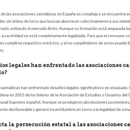
l de las asociaciones cannábicas en España es compleja y se encuentra e
ades sin ánimo de lucro que buscan abastecer colectivamente a sus miem
rrado, evitando el mercado ilícito. Aunque su formación está amparada ba
 su actividad no está completamente legalizada. Para que el consumo c
en cumplirse requisitos estrictos, y el no cumplimiento de estos puede l
es.
íos legales han enfrentado las asociaciones c
do?
 cannábicas han enfrentado desafíos legales significativos en el pasado.
ndena en 2015 de los líderes de la Asociación de Estudios y Usuarios de
ibunal Supremo español. Aunque se produjeron absoluciones posteriores
nte desfavorable y generó incertidumbre en torno a la legalidad de esta
ta la persecución estatal a las asociaciones 