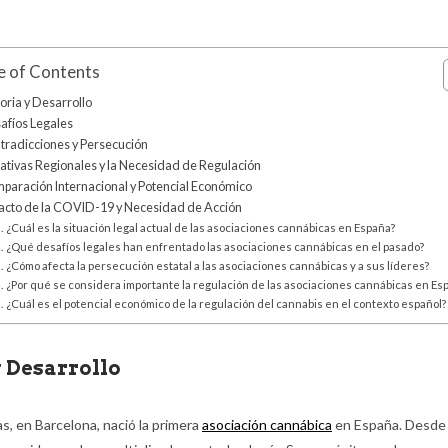
e of Contents
oria y Desarrollo
afíos Legales
tradicciones y Persecución
ciativas Regionales y la Necesidad de Regulación
paración Internacional y Potencial Económico
acto de la COVID-19 y Necesidad de Acción
¿Cuál es la situación legal actual de las asociaciones cannábicas en España?
¿Qué desafíos legales han enfrentado las asociaciones cannábicas en el pasado?
¿Cómo afecta la persecución estatal a las asociaciones cannábicas y a sus líderes?
¿Por qué se considera importante la regulación de las asociaciones cannábicas en Es
¿Cuál es el potencial económico de la regulación del cannabis en el contexto español?
y Desarrollo
s, en Barcelona, nació la primera
asociación cannábica
en España. Desde 