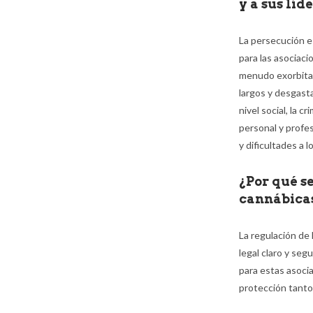
y a sus líd
La persecución e
para las asociac
menudo exorbitant
largos y desgast
nivel social, la 
personal y profes
y dificultades a l
¿Por qué s
cannábica
La regulación de
legal claro y seg
para estas asoci
protección tanto 