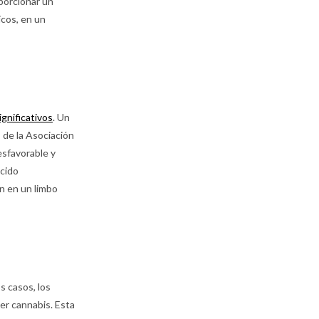
oporcionar un
icos, en un
ignificativos
. Un
 de la Asociación
esfavorable y
ucido
an en un limbo
s casos, los
er cannabis. Esta