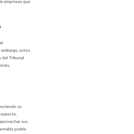
 de empresas que
n
el
in embargo, estos
s del Tribunal
iones,
o
onociendo su
 aspecto,
 aprovechar sus
cannabis podría