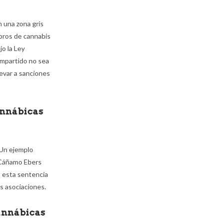
n una zona gris
bros de cannabis
jo la Ley
ompartido no sea
levar a sanciones
annábicas
 Un ejemplo
l Cáñamo Ebers
, esta sentencia
s asociaciones.
cannábicas