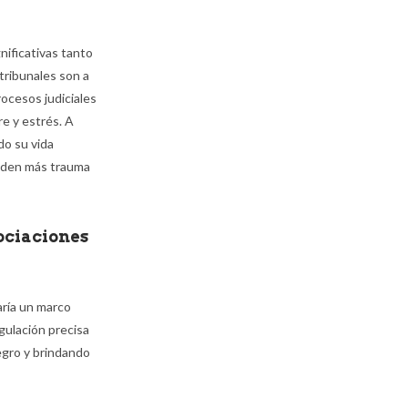
nificativas tanto
tribunales son a
rocesos judiciales
e y estrés. A
ndo su vida
ñaden más trauma
ociaciones
aría un marco
gulación precisa
egro y brindando