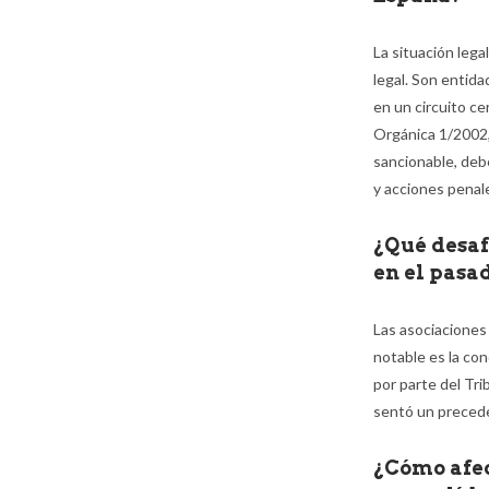
La situación lega
legal. Son entid
en un circuito ce
Orgánica 1/2002,
sancionable, deb
y acciones penal
¿Qué desaf
en el pasa
Las asociaciones
notable es la co
por parte del Tr
sentó un precede
¿Cómo afec