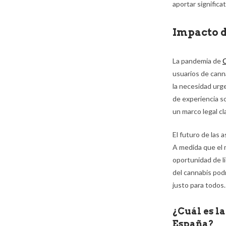
aportar signific
Impacto d
La pandemia de
usuarios de canna
la necesidad urg
de experiencia so
un marco legal cl
El futuro de las 
A medida que el 
oportunidad de li
del cannabis pod
justo para todos.
¿Cuál es l
España?