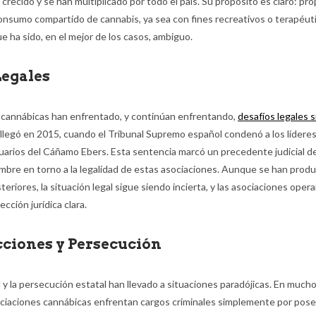
crecido y se han multiplicado por todo el país. Su propósito es claro: pr
consumo compartido de cannabis, ya sea con fines recreativos o terapéut
e ha sido, en el mejor de los casos, ambiguo.
Legales
 cannábicas han enfrentado, y continúan enfrentando,
desafíos legales s
llegó en 2015, cuando el Tribunal Supremo español condenó a los líderes
uarios del Cáñamo Ebers. Esta sentencia marcó un precedente judicial d
mbre en torno a la legalidad de estas asociaciones. Aunque se han prod
eriores, la situación legal sigue siendo incierta, y las asociaciones oper
ección jurídica clara.
ciones y Persecución
 y la persecución estatal han llevado a situaciones paradójicas. En mucho
sociaciones cannábicas enfrentan cargos criminales simplemente por pose