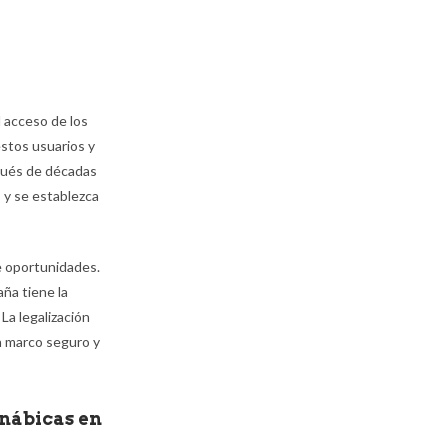
l acceso de los
estos usuarios y
spués de décadas
s y se establezca
de oportunidades.
ña tiene la
La legalización
n marco seguro y
nnábicas en