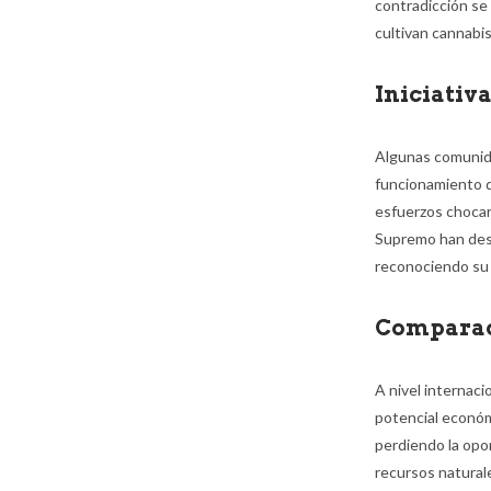
contradicción se
cultivan cannabis
Iniciativ
Algunas comunida
funcionamiento de
esfuerzos chocaro
Supremo han dest
reconociendo su 
Comparac
A nivel internaci
potencial económ
perdiendo la opo
recursos naturale