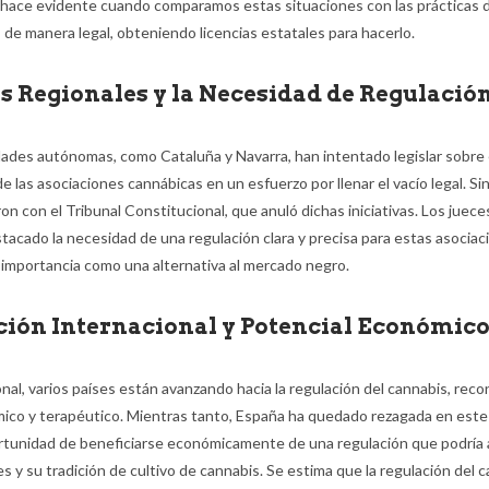
 hace evidente cuando comparamos estas situaciones con las prácticas
 de manera legal, obteniendo licencias estatales para hacerlo.
as Regionales y la Necesidad de Regulació
des autónomas, como Cataluña y Navarra, han intentado legislar sobre 
 las asociaciones cannábicas en un esfuerzo por llenar el vacío legal. S
n con el Tribunal Constitucional, que anuló dichas iniciativas. Los juece
acado la necesidad de una regulación clara y precisa para estas asociac
importancia como una alternativa al mercado negro.
ión Internacional y Potencial Económic
onal, varios países están avanzando hacia la regulación del cannabis, rec
ico y terapéutico. Mientras tanto, España ha quedado rezagada en este
rtunidad de beneficiarse económicamente de una regulación que podría
s y su tradición de cultivo de cannabis. Se estima que la regulación del 