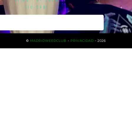
(JU-SAB)
©
MADRIDWEEDCLUB
-
PRIVACIDAD
- 2026