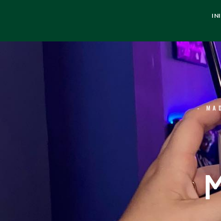
IN
- MA