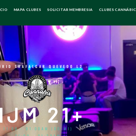
ICIO
MAPA CLUBES
SOLICITAR MEMBRESIA
CLUBES CANNÁBI
DRID TRAFALGAR QUEVEDO L2 -
MJM 21+
11:00 - 01:00AM (DO-MI)
11:00 - 01:30AM